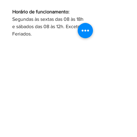
Horário de funcionamento:
Segundas às sextas das 08 às 18h
e sábados das 08 às 12h. Exceto
Feriados.
Take away
Confirmar o estoque pelo WhatsApp
55 11 9.7382-3382
Retirada na Loja Física
: Rua da
< Voltar para Loja
Imprensa, 150A, Jd. III Centenário
12.944-720, Atibaia, SP
Horário de funcionamento:
© 2025 Cubico Self Storage & CoWorking
Segundas às sextas das 08 às 18h e
sabados das 08 às 12h. Exceto
Feriados.
Acessibilidade