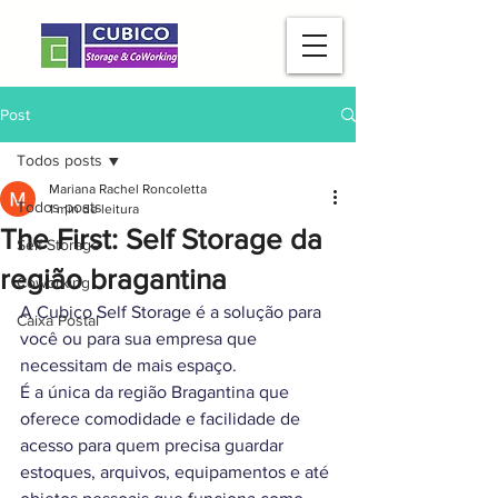
Post
Todos posts
Mariana Rachel Roncoletta
Todos posts
1 min de leitura
The First: Self Storage da
Self Storage
região bragantina
Coworking
A Cubico Self Storage é a solução para 
Caixa Postal
você ou para sua empresa que 
necessitam de mais espaço.
É a única da região Bragantina que 
oferece comodidade e facilidade de 
acesso para quem precisa guardar 
estoques, arquivos, equipamentos e até 