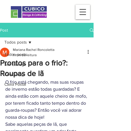
Post
Todos posts
Mariana Rachel Roncoletta
Todos posts
1 min de leitura
Prontos para o frio?:
Self Storage
Roupas de lã
Coworking
O frio está chegando, mas suas roupas 
Caixa Postal
de inverno estão todas guardadas? E 
ainda estão com aquele cheiro de mofo, 
por terem ficado tanto tempo dentro do 
guarda-roupas? Então você vai adorar 
nossa dica de hoje!
Sabe aquelas peças de lã, que 