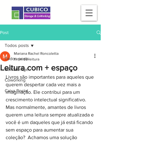
Post
Todos posts
Mariana Rachel Roncoletta
Todos posts
1 min de leitura
Leitura com + espaço
Self Storage
Livros são importantes para aqueles que 
Coworking
querem despertar cada vez mais a 
Caixa Postal
imaginação. Ele contribui para um 
crescimento intelectual significativo. 
Mas normalmente, amantes de livros 
querem uma leitura sempre atualizada e 
você é um daqueles que já está ficando 
sem espaço para aumentar sua 
coleção?  Achamos uma solução 