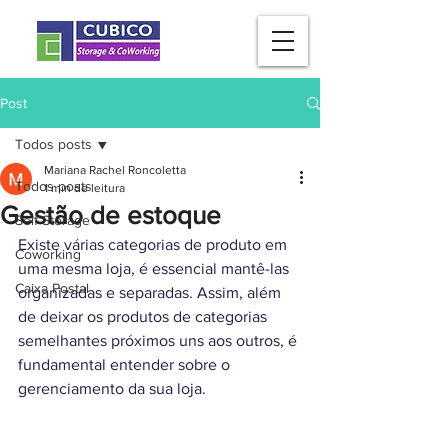
Post
Todos posts
Mariana Rachel Roncoletta
Todos posts
1 min de leitura
Gestão de estoque
Self Storage
Existe várias categorias de produto em 
Coworking
uma mesma loja, é essencial mantê-las 
Caixa Postal
organizadas e separadas. Assim, além 
de deixar os produtos de categorias 
semelhantes próximos uns aos outros, é 
fundamental entender sobre o 
gerenciamento da sua loja.