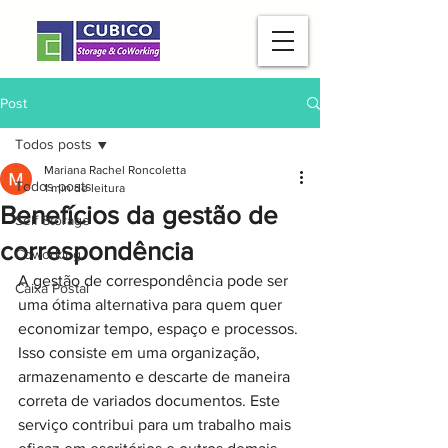
Post
Todos posts
Mariana Rachel Roncoletta
Todos posts
1 min de leitura
Benefícios da gestão de
Self Storage
correspondência
Coworking
A gestão de correspondência pode ser 
Caixa Postal
uma ótima alternativa para quem quer 
economizar tempo, espaço e processos. 
Isso consiste em uma organização, 
armazenamento e descarte de maneira 
correta de variados documentos. Este 
serviço contribui para um trabalho mais 